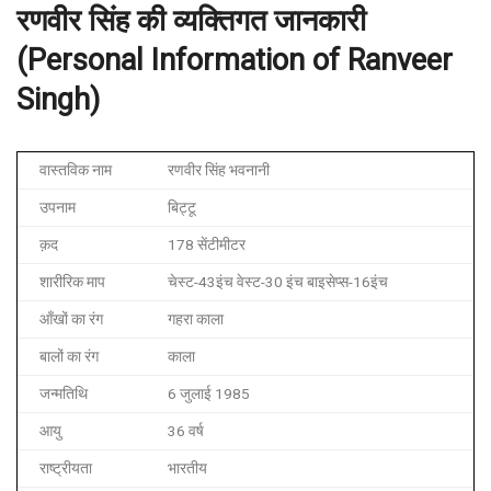
रणवीर
सिंह
की
व्यक्तिगत
जानकारी
(Personal Information of Ranveer
Singh)
वास्तविक नाम
रणवीर सिंह भवनानी
उपनाम
बिट्टू
क़द
178 सेंटीमीटर
शारीरिक माप
चेस्ट-43इंच वेस्ट-30 इंच बाइसेप्स-16इंच
आँखों का रंग
गहरा काला
बालों का रंग
काला
जन्मतिथि
6 जुलाई 1985
आयु
36 वर्ष
राष्ट्रीयता
भारतीय