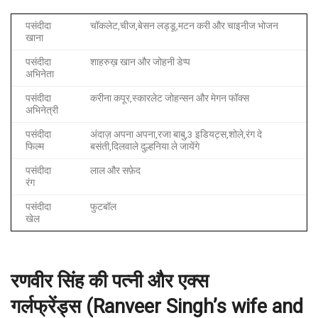
पसंदीदा
चॉकलेट,चीज,बेसन लड्डू,मटन करी और चाइनीज भोजन
खाना
पसंदीदा
शाहरुख़ खान और जोहनी डेप्प
अभिनेता
पसंदीदा
करीना कपूर,स्कारलेट जोहन्सन और मेगन फॉक्स
अभिनेत्री
पसंदीदा
अंदाज़ अपना अपना,रजा बाबु,3 इडियट्स,शोले,रंग दे
फिल्म
बसंती,दिलवाले दुल्हनिया ले जायेंगे
पसंदीदा
लाल और सफ़ेद
रंग
पसंदीदा
फुटबॉल
खेल
रणवीर
सिंह
की
पत्नी
और
एक्स
गर्लफ्रेंड्स
(Ranveer Singh’s wife and