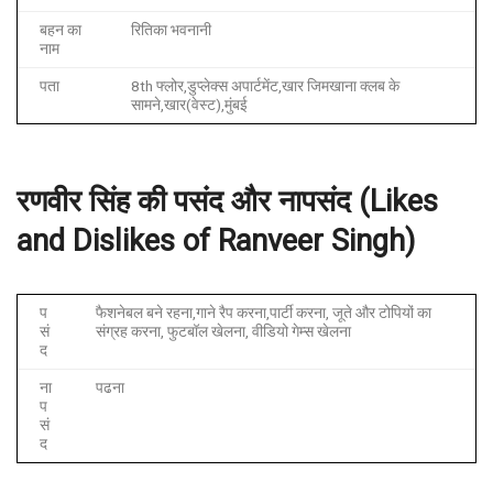
बहन का
रितिका भवनानी
नाम
पता
8th फ्लोर,डुप्लेक्स अपार्टमेंट,खार जिमखाना क्लब के
सामने,खार(वेस्ट),मुंबई
रणवीर
सिंह
की
पसंद
और
नापसंद
(Likes
and Dislikes of Ranveer Singh)
प
फैशनेबल बने रहना,गाने रैप करना,पार्टी करना, जूते और टोपियों का
सं
संग्रह करना, फुटबॉल खेलना, वीडियो गेम्स खेलना
द
ना
पढना
प
सं
द