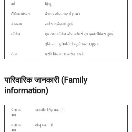
धर्म
हिन्दू
शैक्षिक योग्यता
बैचलर ऑफ़ आर्ट्स (BA)
विद्यालय
लर्नरस एकेडमी,मुंबई
कॉलेज
एच.आर.कॉलेज ऑफ़ कॉमर्स एंड इकोनॉमिक्स,मुंबई.,
इंडिआना यूनिवर्सिटी,ब्लूमिनघटन,यूएसए
फीस
प्रति फिल्म 10 करोड़ रूपये
पारिवारिक
जानकारी
(Family
information)
पिता का
जगजीत सिंह भवनानी
नाम
माता का
अंजू भवनानी
नाम