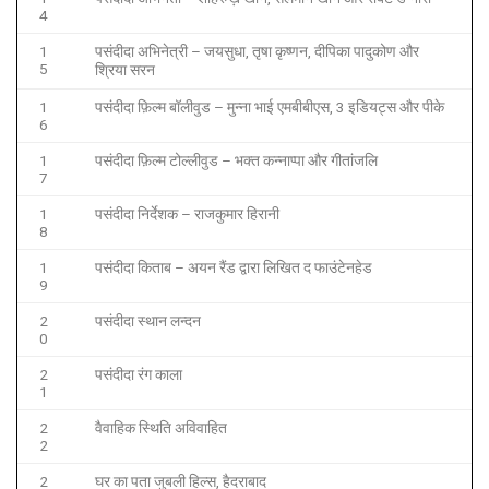
4
1
पसंदीदा अभिनेत्री – जयसुधा, तृषा कृष्णन, दीपिका पादुकोण और
5
श्रिया सरन
1
पसंदीदा फ़िल्म बॉलीवुड – मुन्ना भाई एमबीबीएस, 3 इडियट्स और पीके
6
1
पसंदीदा फ़िल्म टोल्लीवुड – भक्त कन्नाप्पा और गीतांजलि
7
1
पसंदीदा निर्देशक – राजकुमार हिरानी
8
1
पसंदीदा किताब – अयन रैंड द्वारा लिखित द फाउंटेनहेड
9
2
पसंदीदा स्थान लन्दन
0
2
पसंदीदा रंग काला
1
2
वैवाहिक स्थिति अविवाहित
2
2
घर का पता जुबली हिल्स, हैदराबाद