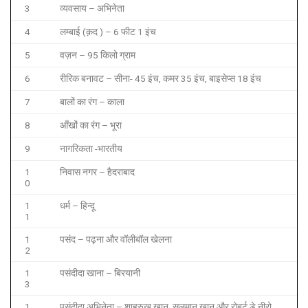
3
व्यवसाय – अभिनेता
4
लम्बाई (क़द ) – 6 फीट 1 इंच
5
वज़न – 95 किलो ग्राम
6
रीरिक बनावट – सीना- 45 इंच, कमर 35 इंच, बाइसेप्स 18 इंच
7
बालों का रंग – काला
8
आँखों का रंग – भूरा
9
नागरिकता -भारतीय
1
निवास नगर – हैदराबाद
0
1
धर्म – हिन्दू
1
1
पसंद – पढ़ना और वॉलीबॉल खेलना
2
1
पसंदीदा खाना – बिरयानी
3
1
पसंदीदा अभिनेता – शाहरुख़ खान, सलमान खान और रोबर्ट डे नीरो